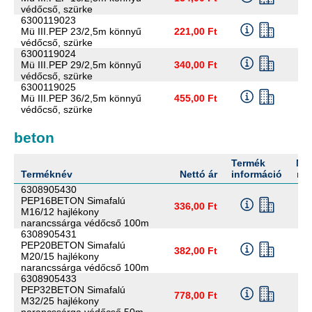
védőcső, szürke
6300119023
Mü III.PEP 23/2,5m könnyű
221,00 Ft
védőcső, szürke
6300119024
Mü III.PEP 29/2,5m könnyű
340,00 Ft
védőcső, szürke
6300119025
Mü III.PEP 36/2,5m könnyű
455,00 Ft
védőcső, szürke
beton
Termék
Me
Terméknév
Nettó ár
információ
me
6308905430
PEP16BETON Simafalú
336,00 Ft
M16/12 hajlékony
narancssárga védőcső 100m
6308905431
PEP20BETON Simafalú
382,00 Ft
M20/15 hajlékony
narancssárga védőcső 100m
6308905433
PEP32BETON Simafalú
778,00 Ft
M32/25 hajlékony
narancssárga védőcső 50m