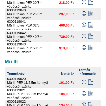
Mü II. tokos PEP 20/3m
218,00 Ft
védőcső, szürke
6300119040
Mü II. tokos PEP 25/3m
297,00 Ft
védőcső, szürke
6300119041
Mü II. tokos PEP 32/3m
468,00 Ft
védőcső, szürke
6300119042
Mü II. tokos PEP 40/3m
739,00 Ft
védőcső, szürke
6300119043
Mü II. tokos PEP 50/3m
913,00 Ft
védőcső, szürke
Mü III
Termék
Me
Terméknév
Nettó ár
információ
me
6300119020
Mü III.PEP 11/2,5m könnyű
101,00 Ft
védőcső, szürke
6300119021
Mü III.PEP 13/2,5m könnyű
104,00 Ft
védőcső, szürke
6300119022
Mü III.PEP 16/2,5m könnyű
134,00 Ft