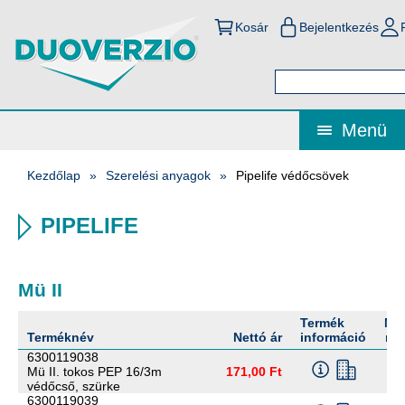
Kosár
Bejelentkezés
Menü
Kezdőlap
Szerelési anyagok
Pipelife védőcsövek
PIPELIFE
Mü II
Termék
Me
Terméknév
Nettó ár
információ
me
6300119038
Mü II. tokos PEP 16/3m
171,00 Ft
védőcső, szürke
6300119039