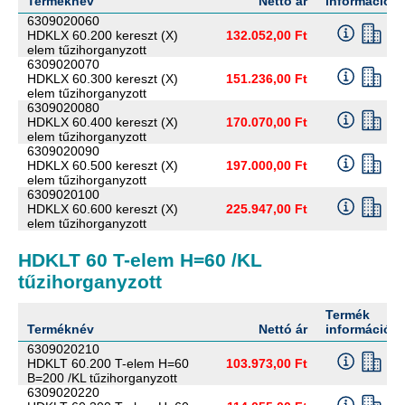
Terméknév
Nettó ár
információ
6309020060
HDKLX 60.200 kereszt (X)
132.052,00 Ft
elem tűzihorganyzott
6309020070
HDKLX 60.300 kereszt (X)
151.236,00 Ft
elem tűzihorganyzott
6309020080
HDKLX 60.400 kereszt (X)
170.070,00 Ft
elem tűzihorganyzott
6309020090
HDKLX 60.500 kereszt (X)
197.000,00 Ft
elem tűzihorganyzott
6309020100
HDKLX 60.600 kereszt (X)
225.947,00 Ft
elem tűzihorganyzott
HDKLT 60 T-elem H=60 /KL
tűzihorganyzott
Termék
Terméknév
Nettó ár
információ
6309020210
HDKLT 60.200 T-elem H=60
103.973,00 Ft
B=200 /KL tűzihorganyzott
6309020220