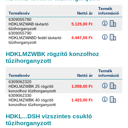
Termék
M
Terméknév
Nettó ár
információ
m
6309055780
HDKLMZWAB távtartó
5.125,00 Ft
tűzihorganyzott
6309055790
HDKLMZWABD fedél távtartó
4.447,00 Ft
tűzihorganyzott
HDKLMZWBK rögzítő konzolhoz
tűzihorganyzott
Termék
M
Terméknév
Nettó ár
információ
m
6309062320
HDKLMZWBK 25 rögzítő
1.059,00 Ft
konzolhoz tűzihorganyzott
6309062330
HDKLMZWBK 40 rögzítő
1.423,00 Ft
konzolhoz tűzihorganyzott
HDKL...DSH vízszintes csukló
tűzihorganyzott