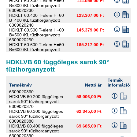
HDKLT 60.300 T-elem H=60
114.055,00 Ft
B=300 /KL tűzihorganyzott
6309020230
HDKLT 60.400 T-elem H=60
123.307,00 Ft
B=400 /KL tűzihorganyzott
6309020240
HDKLT 60.500 T-elem H=60
145.379,00 Ft
B=500 /KL tűzihorganyzott
6309020250
HDKLT 60.600 T-elem H=60
165.217,00 Ft
B=600 /KL tűzihorganyzott
HDKLVB 60 függőleges sarok 90°
tűzihorganyzott
Termék
Terméknév
Nettó ár
információ
6309020360
HDKLVB 60.200 függőleges
58.006,00 Ft
sarok 90° tűzihorganyzott
6309020370
HDKLVB 60.300 függőleges
62.345,00 Ft
sarok 90° tűzihorganyzott
6309020380
HDKLVB 60.400 függőleges
69.685,00 Ft
sarok 90° tűzihorganyzott
6309020390