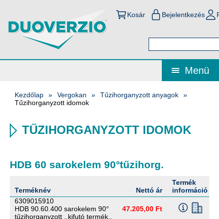
Kosár
Bejelentkezés
Menü
Kezdőlap
Vergokan
Tűzihorganyzott anyagok
Tűzihorganyzott idomok
TŰZIHORGANYZOTT IDOMOK
HDB 60 sarokelem 90°tűzihorg.
Termék
Terméknév
Nettó ár
információ
6309015910
HDB 90.60.400 sarokelem 90°
47.205,00 Ft
tűzihorganyzott ..kifutó termék..