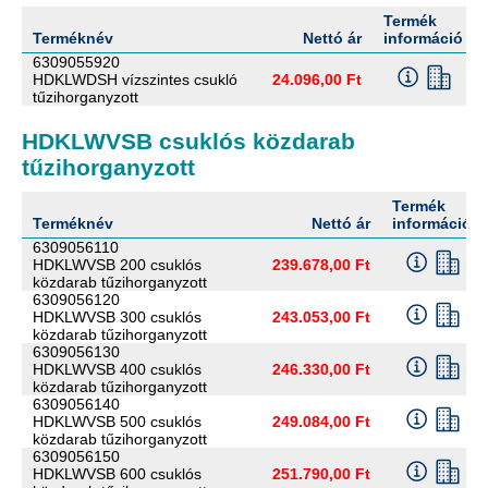
Termék
Terméknév
Nettó ár
információ
6309055920
HDKLWDSH vízszintes csukló
24.096,00 Ft
tűzihorganyzott
HDKLWVSB csuklós közdarab
tűzihorganyzott
Termék
Terméknév
Nettó ár
információ
6309056110
HDKLWVSB 200 csuklós
239.678,00 Ft
közdarab tűzihorganyzott
6309056120
HDKLWVSB 300 csuklós
243.053,00 Ft
közdarab tűzihorganyzott
6309056130
HDKLWVSB 400 csuklós
246.330,00 Ft
közdarab tűzihorganyzott
6309056140
HDKLWVSB 500 csuklós
249.084,00 Ft
közdarab tűzihorganyzott
6309056150
HDKLWVSB 600 csuklós
251.790,00 Ft