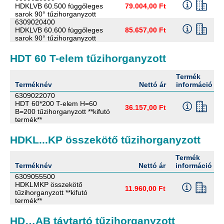
HDKLVB 60.500 függőleges
79.004,00 Ft
sarok 90° tűzihorganyzott
6309020400
HDKLVB 60.600 függőleges
85.657,00 Ft
sarok 90° tűzihorganyzott
HDT 60 T-elem tűzihorganyzott
Termék
Terméknév
Nettó ár
információ
6309022070
HDT 60*200 T-elem H=60
36.157,00 Ft
B=200 tűzihorganyzott **kifutó
termék**
HDKL...KP összekötő tűzihorganyzott
Termék
Terméknév
Nettó ár
információ
6309055500
HDKLMKP összekötő
11.960,00 Ft
tűzihorganyzott **kifutó
termék**
HD…AB távtartó tűzihorganyzott