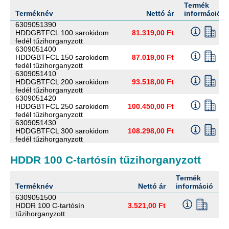
Termék
Terméknév
Nettó ár
információ
6309051390
HDDGBTFCL 100 sarokidom
81.319,00 Ft
fedél tűzihorganyzott
6309051400
HDDGBTFCL 150 sarokidom
87.019,00 Ft
fedél tűzihorganyzott
6309051410
HDDGBTFCL 200 sarokidom
93.518,00 Ft
fedél tűzihorganyzott
6309051420
HDDGBTFCL 250 sarokidom
100.450,00 Ft
fedél tűzihorganyzott
6309051430
HDDGBTFCL 300 sarokidom
108.298,00 Ft
fedél tűzihorganyzott
HDDR 100 C-tartósín tűzihorganyzott
Termék
M
Terméknév
Nettó ár
információ
m
6309051500
HDDR 100 C-tartósín
3.521,00 Ft
tűzihorganyzott