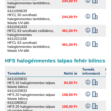
244,00 Ft
halogénmentes tartóbilincs,
fehér
6411009639
HFCL 50 sorolható
244,00 Ft
halogénmentes tartóbilincs,
fekete UV-álló
6411041433
HFCL 63 sorolható csőbilincs,
461,00 Ft
halogénmentes
6411021168
HFCL 63 sorolható
461,00 Ft
halogénmentes tartóbilincs,
fekete UV-álló
HFS halogénmentes talpas fehér bilincs
Termék
Me
Terméknév
Nettó ár
információ
me
6411020832
HFS 16 halogénmentes talpas
84,00 Ft
fekete bilincs
6411020833
HFS 20 halogénmentes talpas
108,00 Ft
fekete bilincs
6411080812
HFS 20 halogénmentes talpas
108,00 Ft
vil szürke bilincs