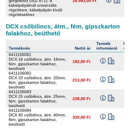
görgőkhöz (002 872); a
28.993,00 Ft
kábelpályáknál univerzális
rögzítésre, kábelpályán kívüli
rögzítésekhez
DCX csőbilincs, átm., fém, gipszkarton
falakhoz, beüthető
Termék
Me
Terméknév
Nettó ár
információ
me
6411106081
DCX 16 csőbilincs, átm. 16mm,
182,00 Ft
fém, gipszkarton falakhoz,
beüthető
6411106082
DCX 20 csőbilincs, átm. 20mm,
213,00 Ft
fém, gipszkarton falakhoz,
beüthető
6411106083
DCX 25 csőbilincs, átm. 25mm,
238,00 Ft
fém, gipszkarton falakhoz,
beüthető
6411106084
DCX 40 csőbilincs, átm. 40mm,
335,00 Ft
fém, gipszkarton falakhoz,
beüthető