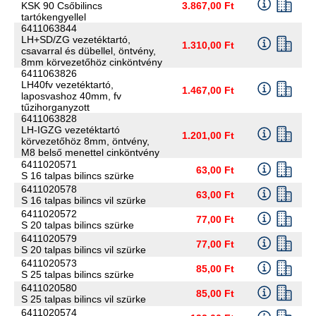
KSK 90 Csőbilincs
3.867,00 Ft
tartókengyellel
6411063844
LH+SD/ZG vezetéktartó,
1.310,00 Ft
csavarral és dübellel, öntvény,
8mm körvezetőhöz cinköntvény
6411063826
LH40fv vezetéktartó,
1.467,00 Ft
laposvashoz 40mm, fv
tűzihorganyzott
6411063828
LH-IGZG vezetéktartó
1.201,00 Ft
körvezetőhöz 8mm, öntvény,
M8 belső menettel cinköntvény
6411020571
63,00 Ft
S 16 talpas bilincs szürke
6411020578
63,00 Ft
S 16 talpas bilincs vil szürke
6411020572
77,00 Ft
S 20 talpas bilincs szürke
6411020579
77,00 Ft
S 20 talpas bilincs vil szürke
6411020573
85,00 Ft
S 25 talpas bilincs szürke
6411020580
85,00 Ft
S 25 talpas bilincs vil szürke
6411020574