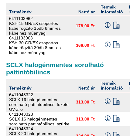
Termék
Me
Terméknév
Nettó ár
információ
me
6411103962
KSH 15 GR/EX csoportos
178,00 Ft
kábelrögzítő 15db 8mm-es
kábelhez műanyag
6411103963
KSH 30 GR/EX csoportos
366,00 Ft
kábelrögzítő 30db 8mm-es
kábelhez műanyag
SCLX halogénmentes sorolható
pattintóbilincs
Termék
Me
Terméknév
Nettó ár
információ
me
6411043322
SCLX 16 halogénmentes
313,00 Ft
sorolható pattintóbilincs, fekete
UV-álló
6411043323
SCLX 16 halogénmentes
313,00 Ft
sorolható pattintóbilincs, szürke
6411043324
SCLX 20 halogénmentes
324,00 Ft