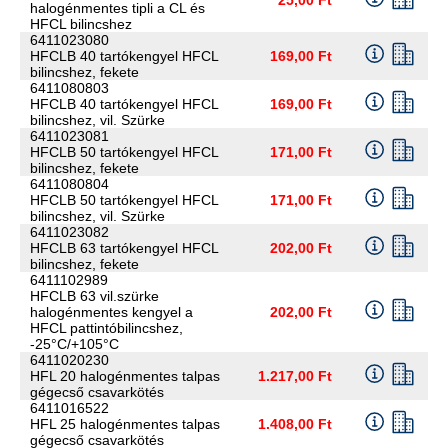
halogénmentes tipli a CL és
HFCL bilincshez
6411023080
HFCLB 40 tartókengyel HFCL
169,00 Ft
bilincshez, fekete
6411080803
HFCLB 40 tartókengyel HFCL
169,00 Ft
bilincshez, vil. Szürke
6411023081
HFCLB 50 tartókengyel HFCL
171,00 Ft
bilincshez, fekete
6411080804
HFCLB 50 tartókengyel HFCL
171,00 Ft
bilincshez, vil. Szürke
6411023082
HFCLB 63 tartókengyel HFCL
202,00 Ft
bilincshez, fekete
6411102989
HFCLB 63 vil.szürke
halogénmentes kengyel a
202,00 Ft
HFCL pattintóbilincshez,
-25°C/+105°C
6411020230
HFL 20 halogénmentes talpas
1.217,00 Ft
gégecső csavarkötés
6411016522
HFL 25 halogénmentes talpas
1.408,00 Ft
gégecső csavarkötés