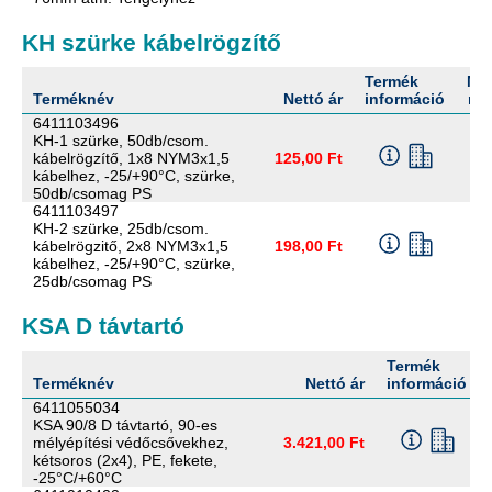
KH szürke kábelrögzítő
Termék
Me
Terméknév
Nettó ár
információ
me
6411103496
KH-1 szürke, 50db/csom.
kábelrögzítő, 1x8 NYM3x1,5
125,00 Ft
kábelhez, -25/+90°C, szürke,
50db/csomag PS
6411103497
KH-2 szürke, 25db/csom.
kábelrögzitő, 2x8 NYM3x1,5
198,00 Ft
kábelhez, -25/+90°C, szürke,
25db/csomag PS
KSA D távtartó
Termék
Terméknév
Nettó ár
információ
6411055034
KSA 90/8 D távtartó, 90-es
mélyépítési védőcsővekhez,
3.421,00 Ft
kétsoros (2x4), PE, fekete,
-25°C/+60°C