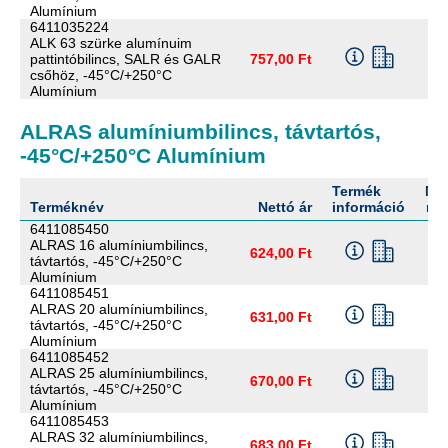
Alumínium
6411035224
ALK 63 szürke alumínuim
pattintóbilincs, SALR és GALR
757,00 Ft
csőhöz, -45°C/+250°C
Alumínium
ALRAS alumíniumbilincs, távtartós,
-45°C/+250°C Alumínium
Termék
Me
Terméknév
Nettó ár
információ
me
6411085450
ALRAS 16 alumíniumbilincs,
624,00 Ft
távtartós, -45°C/+250°C
Alumínium
6411085451
ALRAS 20 alumíniumbilincs,
631,00 Ft
távtartós, -45°C/+250°C
Alumínium
6411085452
ALRAS 25 alumíniumbilincs,
670,00 Ft
távtartós, -45°C/+250°C
Alumínium
6411085453
ALRAS 32 alumíniumbilincs,
683,00 Ft