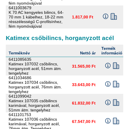
fém nyomóvájúval
6411003679
K 70 AC kengyeles bilincs, 64-
70 mm 1 kábelhez, 18-22 mm
1.817,00 Ft
résszélességű C-profilsínhez,
fém nyomóvájúval
Katimex csőbilincs, horganyzott acél
Termék
Terméknév
Nettó ár
információ
6411085635
Katimex 107032 csőbilincs,
31.565,00 Ft
horganyzott acél, 51mm átm.
tengelyhez
6411034686
Katimex 107034 csőbilincs,
33.643,00 Ft
horganyzott acél, 76mm átm.
tengelyhez
6411099042
Katimex 107035 csőbilincs
61.832,00 Ft
karimával, horganyzott acél,
51mm átm. tengelyhez
6411101753
Katimex 107036 csőbilincs
67.547,00 Ft
karimával, horganyzott acél,
76mm átm. Tengelyhez