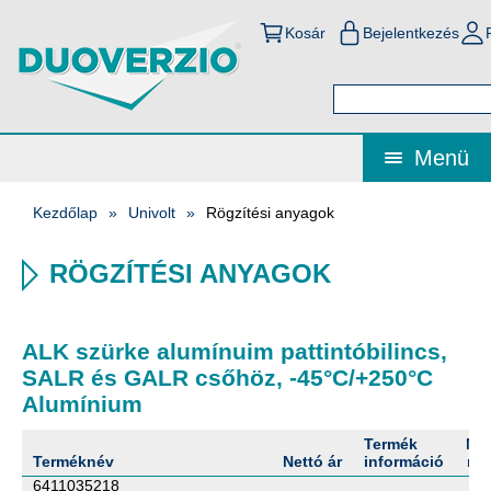
Kosár
Bejelentkezés
Menü
Kezdőlap
Univolt
Rögzítési anyagok
RÖGZÍTÉSI ANYAGOK
ALK szürke alumínuim pattintóbilincs,
SALR és GALR csőhöz, -45°C/+250°C
Alumínium
Termék
Me
Terméknév
Nettó ár
információ
me
6411035218