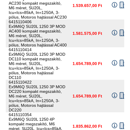
AC230 kompakt megszakító,
1.539.657,00 Ft
M6 méret, SU20L,
Icu=Ics=85kA, In=1250A, 3-
pólus, Motoros hajtással AC230
6415110406
Ex9M6Q SU20L 1250 3P MOD
AC400 kompakt megszakító,
1.581.575,00 Ft
M6 méret, SU20L,
Icu=Ics=85kA, In=1250A, 3-
pólus, Motoros hajtással AC400
6415110414
Ex9M6Q SU20L 1250 3P MOD
DC110 kompakt megszakító,
M6 méret, SU20L,
1.654.789,00 Ft
Icu=Ics=85kA, In=1250A, 3-
pólus, Motoros hajtással
DC110
6415110422
Ex9M6Q SU20L 1250 3P MOD
DC220 kompakt megszakító,
M6 méret, SU20L,
1.654.789,00 Ft
Icu=Ics=85kA, In=1250A, 3-
pólus, Motoros hajtással
DC220
6415110354
Ex9M6Q SU20L 1250 4P
kompakt megszakító, M6
1.835.862,00 Ft
méret, SU20L, Icu=Ics=85kA,