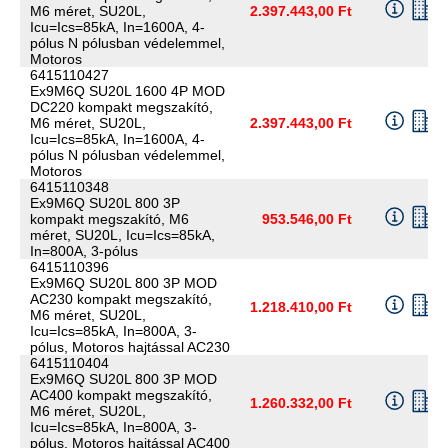
M6 méret, SU20L,
2.397.443,00 Ft
Icu=Ics=85kA, In=1600A, 4-
pólus N pólusban védelemmel,
Motoros
6415110427
Ex9M6Q SU20L 1600 4P MOD
DC220 kompakt megszakító,
M6 méret, SU20L,
2.397.443,00 Ft
Icu=Ics=85kA, In=1600A, 4-
pólus N pólusban védelemmel,
Motoros
6415110348
Ex9M6Q SU20L 800 3P
kompakt megszakító, M6
953.546,00 Ft
méret, SU20L, Icu=Ics=85kA,
In=800A, 3-pólus
6415110396
Ex9M6Q SU20L 800 3P MOD
AC230 kompakt megszakító,
1.218.410,00 Ft
M6 méret, SU20L,
Icu=Ics=85kA, In=800A, 3-
pólus, Motoros hajtással AC230
6415110404
Ex9M6Q SU20L 800 3P MOD
AC400 kompakt megszakító,
1.260.332,00 Ft
M6 méret, SU20L,
Icu=Ics=85kA, In=800A, 3-
pólus, Motoros hajtással AC400