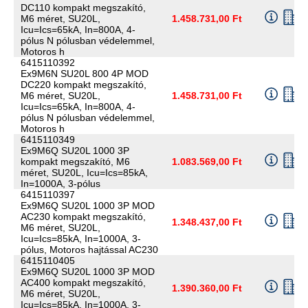
DC110 kompakt megszakító,
M6 méret, SU20L,
1.458.731,00 Ft
Icu=Ics=65kA, In=800A, 4-
pólus N pólusban védelemmel,
Motoros h
6415110392
Ex9M6N SU20L 800 4P MOD
DC220 kompakt megszakító,
M6 méret, SU20L,
1.458.731,00 Ft
Icu=Ics=65kA, In=800A, 4-
pólus N pólusban védelemmel,
Motoros h
6415110349
Ex9M6Q SU20L 1000 3P
kompakt megszakító, M6
1.083.569,00 Ft
méret, SU20L, Icu=Ics=85kA,
In=1000A, 3-pólus
6415110397
Ex9M6Q SU20L 1000 3P MOD
AC230 kompakt megszakító,
1.348.437,00 Ft
M6 méret, SU20L,
Icu=Ics=85kA, In=1000A, 3-
pólus, Motoros hajtással AC230
6415110405
Ex9M6Q SU20L 1000 3P MOD
AC400 kompakt megszakító,
1.390.360,00 Ft
M6 méret, SU20L,
Icu=Ics=85kA, In=1000A, 3-