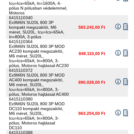
Icu=Ics=65kA, In=1600A, 4-
pólus N pólusban védelemmel,
Motoros
6415110340
Ex9M6N SU20L 800 3P
kompakt megszakító, M6
583.242,00 Ft
méret, SU20L, Icu=Ics=65kA,
In=800A, 3-pólus
6415110364
Ex9M6N SU20L 800 3P MOD
AC230 kompakt megszakító,
848.110,00 Ft
M6 méret, SU20L,
Icu=Ics=65kA, In=800A, 3-
pólus, Motoros hajtással AC230
6415110372
Ex9M6N SU20L 800 3P MOD
AC400 kompakt megszakító,
890.028,00 Ft
M6 méret, SU20L,
Icu=Ics=65kA, In=800A, 3-
pólus, Motoros hajtással AC400
6415110380
Ex9M6N SU20L 800 3P MOD
DC110 kompakt megszakító,
M6 méret, SU20L,
963.254,00 Ft
Icu=Ics=65kA, In=800A, 3-
pólus, Motoros hajtással
DC110
6415110388