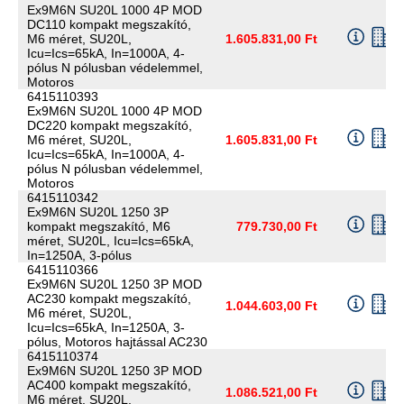
Ex9M6N SU20L 1000 4P MOD
DC110 kompakt megszakító,
M6 méret, SU20L,
1.605.831,00 Ft
Icu=Ics=65kA, In=1000A, 4-
pólus N pólusban védelemmel,
Motoros
6415110393
Ex9M6N SU20L 1000 4P MOD
DC220 kompakt megszakító,
M6 méret, SU20L,
1.605.831,00 Ft
Icu=Ics=65kA, In=1000A, 4-
pólus N pólusban védelemmel,
Motoros
6415110342
Ex9M6N SU20L 1250 3P
kompakt megszakító, M6
779.730,00 Ft
méret, SU20L, Icu=Ics=65kA,
In=1250A, 3-pólus
6415110366
Ex9M6N SU20L 1250 3P MOD
AC230 kompakt megszakító,
1.044.603,00 Ft
M6 méret, SU20L,
Icu=Ics=65kA, In=1250A, 3-
pólus, Motoros hajtással AC230
6415110374
Ex9M6N SU20L 1250 3P MOD
AC400 kompakt megszakító,
1.086.521,00 Ft
M6 méret, SU20L,