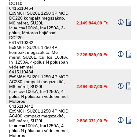
DC110
6415110454
Ex9M6H SU20L 1250 3P MOD
DC220 kompakt megszakító,
M6 méret, SU20L,
2.149.844,00 Ft
Icu=Ics=100kA, In=1250A, 3-
pólus, Motoros hajtással
DC220
6415110362
Ex9M6H SU20L 1250 4P
kompakt megszakító, M6
2.229.589,00 Ft
méret, SU20L, Icu=Ics=100kA,
In=1250A, 4-pólus N pólusban
védelemmel
6415110434
Ex9M6H SU20L 1250 4P MOD
AC230 kompakt megszakító,
M6 méret, SU20L,
2.494.457,00 Ft
Icu=Ics=100kA, In=1250A, 4-
pólus N pólusban védelemmel,
Motoros
6415110442
Ex9M6H SU20L 1250 4P MOD
AC400 kompakt megszakító,
M6 méret, SU20L,
2.536.371,00 Ft
Icu=Ics=100kA, In=1250A, 4-
pólus N pólusban védelemmel,
Motoros