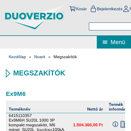
Kosár
Bejelentkezés
Menü
Kezdőlap
Noark
Megszakítók
MEGSZAKÍTÓK
Ex9M6
Termék
Terméknév
Nettó ár
információ
6415110357
Ex9M6H SU20L 1000 3P
kompakt megszakító, M6
1.504.360,00 Ft
méret, SU20L, Icu=Ics=100kA,