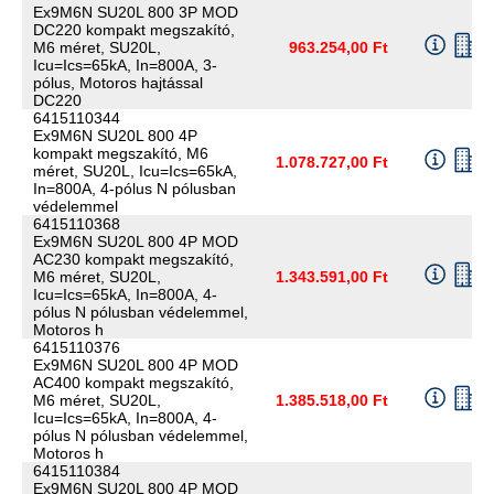
Ex9M6N SU20L 800 3P MOD
DC220 kompakt megszakító,
M6 méret, SU20L,
963.254,00 Ft
Icu=Ics=65kA, In=800A, 3-
pólus, Motoros hajtással
DC220
6415110344
Ex9M6N SU20L 800 4P
kompakt megszakító, M6
1.078.727,00 Ft
méret, SU20L, Icu=Ics=65kA,
In=800A, 4-pólus N pólusban
védelemmel
6415110368
Ex9M6N SU20L 800 4P MOD
AC230 kompakt megszakító,
M6 méret, SU20L,
1.343.591,00 Ft
Icu=Ics=65kA, In=800A, 4-
pólus N pólusban védelemmel,
Motoros h
6415110376
Ex9M6N SU20L 800 4P MOD
AC400 kompakt megszakító,
M6 méret, SU20L,
1.385.518,00 Ft
Icu=Ics=65kA, In=800A, 4-
pólus N pólusban védelemmel,
Motoros h
6415110384
Ex9M6N SU20L 800 4P MOD