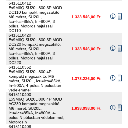
6415110412
Ex9M6Q SU20L 800 3P MOD
DC110 kompakt megszakító,
M6 méret, SU20L,
1.333.546,00 Ft
Icu=Ics=85kA, In=800A, 3-
pólus, Motoros hajtással
DC110
6415110420
Ex9M6Q SU20L 800 3P MOD
DC220 kompakt megszakító,
M6 méret, SU20L,
1.333.546,00 Ft
Icu=Ics=85kA, In=800A, 3-
pólus, Motoros hajtással
DC220
6415110352
Ex9M6Q SU20L 800 4P
kompakt megszakító, M6
1.373.226,00 Ft
méret, SU20L, Icu=Ics=85kA,
In=800A, 4-pólus N pólusban
védelemmel
6415110400
Ex9M6Q SU20L 800 4P MOD
AC230 kompakt megszakító,
M6 méret, SU20L,
1.638.098,00 Ft
Icu=Ics=85kA, In=800A, 4-
pólus N pólusban védelemmel,
Motoros h
6415110408