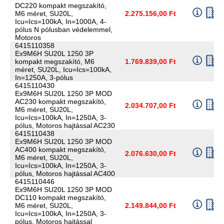
DC220 kompakt megszakító,
M6 méret, SU20L,
2.275.156,00 Ft
Icu=Ics=100kA, In=1000A, 4-
pólus N pólusban védelemmel,
Motoros
6415110358
Ex9M6H SU20L 1250 3P
kompakt megszakító, M6
1.769.839,00 Ft
méret, SU20L, Icu=Ics=100kA,
In=1250A, 3-pólus
6415110430
Ex9M6H SU20L 1250 3P MOD
AC230 kompakt megszakító,
2.034.707,00 Ft
M6 méret, SU20L,
Icu=Ics=100kA, In=1250A, 3-
pólus, Motoros hajtással AC230
6415110438
Ex9M6H SU20L 1250 3P MOD
AC400 kompakt megszakító,
2.076.630,00 Ft
M6 méret, SU20L,
Icu=Ics=100kA, In=1250A, 3-
pólus, Motoros hajtással AC400
6415110446
Ex9M6H SU20L 1250 3P MOD
DC110 kompakt megszakító,
M6 méret, SU20L,
2.149.844,00 Ft
Icu=Ics=100kA, In=1250A, 3-
pólus, Motoros hajtással