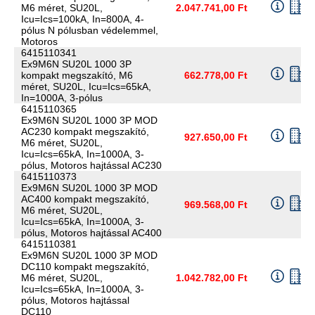
M6 méret, SU20L,
2.047.741,00 Ft
Icu=Ics=100kA, In=800A, 4-
pólus N pólusban védelemmel,
Motoros
6415110341
Ex9M6N SU20L 1000 3P
kompakt megszakító, M6
662.778,00 Ft
méret, SU20L, Icu=Ics=65kA,
In=1000A, 3-pólus
6415110365
Ex9M6N SU20L 1000 3P MOD
AC230 kompakt megszakító,
927.650,00 Ft
M6 méret, SU20L,
Icu=Ics=65kA, In=1000A, 3-
pólus, Motoros hajtással AC230
6415110373
Ex9M6N SU20L 1000 3P MOD
AC400 kompakt megszakító,
969.568,00 Ft
M6 méret, SU20L,
Icu=Ics=65kA, In=1000A, 3-
pólus, Motoros hajtással AC400
6415110381
Ex9M6N SU20L 1000 3P MOD
DC110 kompakt megszakító,
M6 méret, SU20L,
1.042.782,00 Ft
Icu=Ics=65kA, In=1000A, 3-
pólus, Motoros hajtással
DC110