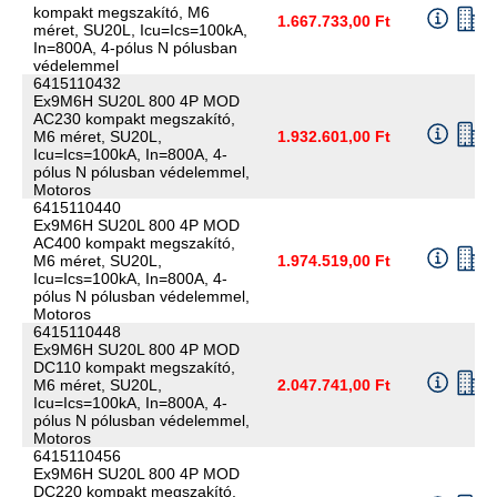
kompakt megszakító, M6
1.667.733,00 Ft
méret, SU20L, Icu=Ics=100kA,
In=800A, 4-pólus N pólusban
védelemmel
6415110432
Ex9M6H SU20L 800 4P MOD
AC230 kompakt megszakító,
M6 méret, SU20L,
1.932.601,00 Ft
Icu=Ics=100kA, In=800A, 4-
pólus N pólusban védelemmel,
Motoros
6415110440
Ex9M6H SU20L 800 4P MOD
AC400 kompakt megszakító,
M6 méret, SU20L,
1.974.519,00 Ft
Icu=Ics=100kA, In=800A, 4-
pólus N pólusban védelemmel,
Motoros
6415110448
Ex9M6H SU20L 800 4P MOD
DC110 kompakt megszakító,
M6 méret, SU20L,
2.047.741,00 Ft
Icu=Ics=100kA, In=800A, 4-
pólus N pólusban védelemmel,
Motoros
6415110456
Ex9M6H SU20L 800 4P MOD
DC220 kompakt megszakító,