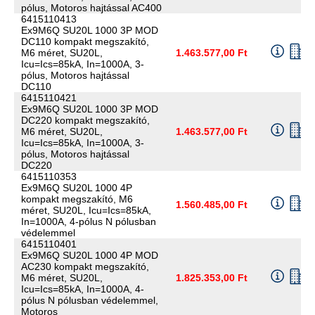
pólus, Motoros hajtással AC400
6415110413
Ex9M6Q SU20L 1000 3P MOD
DC110 kompakt megszakító,
M6 méret, SU20L,
1.463.577,00 Ft
Icu=Ics=85kA, In=1000A, 3-
pólus, Motoros hajtással
DC110
6415110421
Ex9M6Q SU20L 1000 3P MOD
DC220 kompakt megszakító,
M6 méret, SU20L,
1.463.577,00 Ft
Icu=Ics=85kA, In=1000A, 3-
pólus, Motoros hajtással
DC220
6415110353
Ex9M6Q SU20L 1000 4P
kompakt megszakító, M6
1.560.485,00 Ft
méret, SU20L, Icu=Ics=85kA,
In=1000A, 4-pólus N pólusban
védelemmel
6415110401
Ex9M6Q SU20L 1000 4P MOD
AC230 kompakt megszakító,
M6 méret, SU20L,
1.825.353,00 Ft
Icu=Ics=85kA, In=1000A, 4-
pólus N pólusban védelemmel,
Motoros