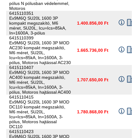
pólus N pólusban védelemmel,
Motoros
6415110351
Ex9M6Q SU20L 1600 3P
kompakt megszakító, M6
1.400.856,00 Ft
méret, SU20L, Icu=Ics=85kA,
In=1600A, 3-pólus
6415110399
Ex9M6Q SU20L 1600 3P MOD
AC230 kompakt megszakító,
1.665.736,00 Ft
M6 méret, SU20L,
Icu=Ics=85kA, In=1600A, 3-
pólus, Motoros hajtással AC230
6415110407
Ex9M6Q SU20L 1600 3P MOD
AC400 kompakt megszakító,
1.707.650,00 Ft
M6 méret, SU20L,
Icu=Ics=85kA, In=1600A, 3-
pólus, Motoros hajtással AC400
6415110415
Ex9M6Q SU20L 1600 3P MOD
DC110 kompakt megszakító,
M6 méret, SU20L,
1.780.868,00 Ft
Icu=Ics=85kA, In=1600A, 3-
pólus, Motoros hajtással
DC110
6415110423
Ex9M6Q SU20L 1600 3P MOD