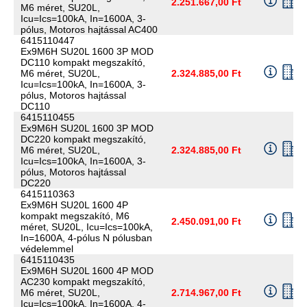
2.251.667,00 Ft
M6 méret, SU20L,
Icu=Ics=100kA, In=1600A, 3-
pólus, Motoros hajtással AC400
6415110447
Ex9M6H SU20L 1600 3P MOD
DC110 kompakt megszakító,
M6 méret, SU20L,
2.324.885,00 Ft
Icu=Ics=100kA, In=1600A, 3-
pólus, Motoros hajtással
DC110
6415110455
Ex9M6H SU20L 1600 3P MOD
DC220 kompakt megszakító,
M6 méret, SU20L,
2.324.885,00 Ft
Icu=Ics=100kA, In=1600A, 3-
pólus, Motoros hajtással
DC220
6415110363
Ex9M6H SU20L 1600 4P
kompakt megszakító, M6
2.450.091,00 Ft
méret, SU20L, Icu=Ics=100kA,
In=1600A, 4-pólus N pólusban
védelemmel
6415110435
Ex9M6H SU20L 1600 4P MOD
AC230 kompakt megszakító,
M6 méret, SU20L,
2.714.967,00 Ft
Icu=Ics=100kA, In=1600A, 4-