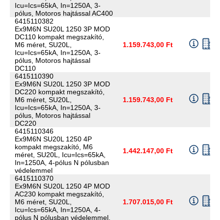
Icu=Ics=65kA, In=1250A, 3-
pólus, Motoros hajtással AC400
6415110382
Ex9M6N SU20L 1250 3P MOD
DC110 kompakt megszakító,
M6 méret, SU20L,
1.159.743,00 Ft
Icu=Ics=65kA, In=1250A, 3-
pólus, Motoros hajtással
DC110
6415110390
Ex9M6N SU20L 1250 3P MOD
DC220 kompakt megszakító,
M6 méret, SU20L,
1.159.743,00 Ft
Icu=Ics=65kA, In=1250A, 3-
pólus, Motoros hajtással
DC220
6415110346
Ex9M6N SU20L 1250 4P
kompakt megszakító, M6
1.442.147,00 Ft
méret, SU20L, Icu=Ics=65kA,
In=1250A, 4-pólus N pólusban
védelemmel
6415110370
Ex9M6N SU20L 1250 4P MOD
AC230 kompakt megszakító,
M6 méret, SU20L,
1.707.015,00 Ft
Icu=Ics=65kA, In=1250A, 4-
pólus N pólusban védelemmel,