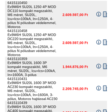
6415110450
Ex9M6H SU20L 1250 4P MOD
DC110 kompakt megszakító,
M6 méret, SU20L,
2.609.597,00 Ft
Icu=Ics=100kA, In=1250A, 4-
pólus N pólusban védelemmel,
Motoros
6415110458
Ex9M6H SU20L 1250 4P MOD
DC220 kompakt megszakító,
M6 méret, SU20L,
2.609.597,00 Ft
Icu=Ics=100kA, In=1250A, 4-
pólus N pólusban védelemmel,
Motoros
6415110359
Ex9M6H SU20L 1600 3P
kompakt megszakító, M6
1.944.876,00 Ft
méret, SU20L, Icu=Ics=100kA,
In=1600A, 3-pólus
6415110431
Ex9M6H SU20L 1600 3P MOD
AC230 kompakt megszakító,
2.209.745,00 Ft
M6 méret, SU20L,
Icu=Ics=100kA, In=1600A, 3-
pólus, Motoros hajtással AC230
6415110439
Ex9M6H SU20L 1600 3P MOD
AC400 kompakt megszakító,