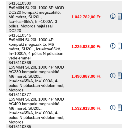
6415110389
Ex9M6N SU20L 1000 3P MOD
DC220 kompakt megszakító,
M6 méret, SU20L,
1.042.782,00 Ft
Icu=Ics=65kA, In=1000A, 3-
pólus, Motoros hajtással
DC220
6415110345
Ex9M6N SU20L 1000 4P
kompakt megszakító, M6
1.225.823,00 Ft
méret, SU20L, Icu=Ics=65kA,
In=1000A, 4-pólus N pólusban
védelemmel
6415110369
Ex9M6N SU20L 1000 4P MOD
AC230 kompakt megszakító,
M6 méret, SU20L,
1.490.687,00 Ft
Icu=Ics=65kA, In=1000A, 4-
pólus N pólusban védelemmel,
Motoros
6415110377
Ex9M6N SU20L 1000 4P MOD
AC400 kompakt megszakító,
M6 méret, SU20L,
1.532.613,00 Ft
Icu=Ics=65kA, In=1000A, 4-
pólus N pólusban védelemmel,
Motoros
6415110385