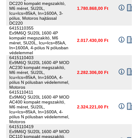
DC220 kompakt megszakító,
M6 méret, SU20L,
1.780.868,00 Ft
Icu=Ics=85kA, In=1600A, 3-
pólus, Motoros hajtással
DC220
6415110355
Ex9M6Q SU20L 1600 4P
kompakt megszakító, M6
2.017.430,00 Ft
méret, SU20L, Icu=Ics=85kA,
In=1600A, 4-pólus N pólusban
védelemmel
6415110403
Ex9M6Q SU20L 1600 4P MOD
AC230 kompakt megszakító,
M6 méret, SU20L,
2.282.306,00 Ft
Icu=Ics=85kA, In=1600A, 4-
pólus N pólusban védelemmel,
Motoros
6415110411
Ex9M6Q SU20L 1600 4P MOD
AC400 kompakt megszakító,
M6 méret, SU20L,
2.324.221,00 Ft
Icu=Ics=85kA, In=1600A, 4-
pólus N pólusban védelemmel,
Motoros
6415110419
Ex9M6Q SU20L 1600 4P MOD
DC110 kompakt megszakító,