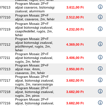
Program Mosaic 2P+F
079213
aljzat csavaros, biztonsági
3.611,00 Ft
zsaluval, alumínium
Program Mosaic 2P+F
077210
2.512,00 Ft
aljzat, csavaros, 2m, fehér
Program Mosaic 2P+F
aljzat biztonsági zsaluval,
077219
4.232,00 Ft
csapófedéllel, rugós, 2m,
fehér
Program Mosaic 2P+F
aljzat biztonsági zsaluval,
077212
4.369,00 Ft
jelzőfénnyel, rugós, 2m,
fehér
Program Mosaic 2P+F
077211
aljzat biztonsági zsaluval,
3.406,00 Ft
rugós, 2m, fehér
Program Mosaic 2P+F
077213
aljzat max. 4mm,
2.950,00 Ft
csavaros, 2m, fehér
Program Mosaic 2P+F
077217
aljzat, biztonsági zsaluval,
3.682,00 Ft
rugós, 2m, narancssárga
Program Mosaic 2P+F
077218
aljzat, biztonsági zsaluval,
3.682,00 Ft
rugós, 2m, piros
Program Mosaic 2P+F
077216
aljzat, biztonsági zsaluval,
3.682,00 Ft