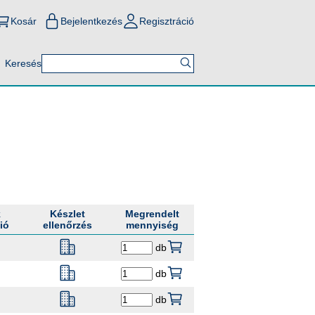
Kosár
Bejelentkezés
Regisztráció
Keresés
k
Készlet
Megrendelt
ió
ellenőrzés
mennyiség
db
db
db