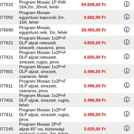
Program Mosaic 1P ÁVK
077532
54.658,00 Ft
16A 2m, 30mA, fehér
Program Mosaic
077092
egypólusú kapcsoló 2m,
3.682,00 Ft
16A, fehér
Program Mosaic
076690
29.493,00 Ft
egypólusú relé, 2m, fehér
Program Mosaic 1x2P+F
077621
DLP aljzat reteszelt,
4.650,00 Ft
sínezett, csavaros, piros
Program Mosaic 1x2P+F
077421
DLP aljzat reteszelt,
4.650,00 Ft
sínezett, rugós, piros
Program Mosaic 1x2P+F
077601
DLP aljzat, sínezett,
3.496,00 Ft
csavaros, fehér
Program Mosaic 1x2P+F
077611
DLP aljzat, sínezett,
3.496,00 Ft
csavaros, piros
Program Mosaic 1x2P+F
077401
DLP aljzat, sínezett, rugós,
3.496,00 Ft
fehér
Program Mosaic 1x2P+F
077411
DLP aljzat, sínezett, rugós,
3.496,00 Ft
piros
Program Mosaic 2P+F
077245
aljzat 45°-os, biztonsági
3.025,00 Ft
zsaluval, rugós, 2m, fehér