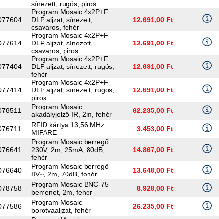
sínezett, rugós, piros
Program Mosaic 4x2P+F
077604
DLP aljzat, sínezett,
12.691,00 Ft
csavaros, fehér
Program Mosaic 4x2P+F
077614
DLP aljzat, sínezett,
12.691,00 Ft
csavaros, piros
Program Mosaic 4x2P+F
077404
DLP aljzat, sínezett, rugós,
12.691,00 Ft
fehér
Program Mosaic 4x2P+F
077414
DLP aljzat, sínezett, rugós,
12.691,00 Ft
piros
Program Mosaic
078511
62.235,00 Ft
akadályjelző IR, 2m, fehér
RFID kártya 13,56 MHz
076711
3.453,00 Ft
MIFARE
Program Mosaic berregő
076641
230V, 2m, 25mA, 80dB,
14.867,00 Ft
fehér
Program Mosaic berregő
076640
13.648,00 Ft
8V~, 2m, 70dB, fehér
Program Mosaic BNC-75
078758
8.928,00 Ft
bemenet, 2m, fehér
Program Mosaic
077586
26.235,00 Ft
borotvaaljzat, fehér