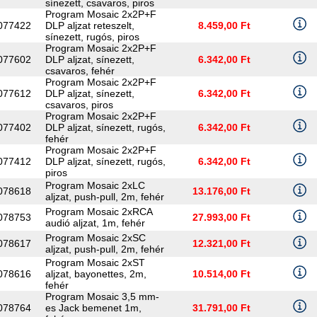
sínezett, csavaros, piros
Program Mosaic 2x2P+F
077422
DLP aljzat reteszelt,
8.459,00 Ft
sínezett, rugós, piros
Program Mosaic 2x2P+F
077602
DLP aljzat, sínezett,
6.342,00 Ft
csavaros, fehér
Program Mosaic 2x2P+F
077612
DLP aljzat, sínezett,
6.342,00 Ft
csavaros, piros
Program Mosaic 2x2P+F
077402
DLP aljzat, sínezett, rugós,
6.342,00 Ft
fehér
Program Mosaic 2x2P+F
077412
DLP aljzat, sínezett, rugós,
6.342,00 Ft
piros
Program Mosaic 2xLC
078618
13.176,00 Ft
aljzat, push-pull, 2m, fehér
Program Mosaic 2xRCA
078753
27.993,00 Ft
audió aljzat, 1m, fehér
Program Mosaic 2xSC
078617
12.321,00 Ft
aljzat, push-pull, 2m, fehér
Program Mosaic 2xST
078616
aljzat, bayonettes, 2m,
10.514,00 Ft
fehér
Program Mosaic 3,5 mm-
078764
es Jack bemenet 1m,
31.791,00 Ft