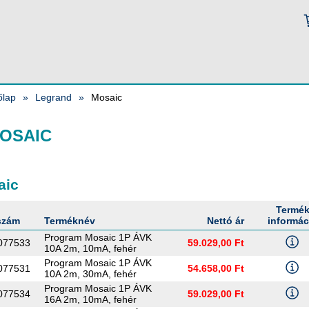
őlap
Legrand
Mosaic
OSAIC
aic
Termé
szám
Terméknév
Nettó ár
informác
Program Mosaic 1P ÁVK
077533
59.029,00 Ft
10A 2m, 10mA, fehér
Program Mosaic 1P ÁVK
077531
54.658,00 Ft
10A 2m, 30mA, fehér
Program Mosaic 1P ÁVK
077534
59.029,00 Ft
16A 2m, 10mA, fehér