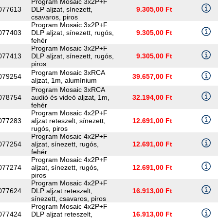
Program Mosaic 3x2P+F
077613
DLP aljzat, sínezett,
9.305,00 Ft
csavaros, piros
Program Mosaic 3x2P+F
077403
DLP aljzat, sínezett, rugós,
9.305,00 Ft
fehér
Program Mosaic 3x2P+F
077413
DLP aljzat, sínezett, rugós,
9.305,00 Ft
piros
Program Mosaic 3xRCA
079254
39.657,00 Ft
aljzat, 1m, alumínium
Program Mosaic 3xRCA
078754
audió és videó aljzat, 1m,
32.194,00 Ft
fehér
Program Mosaic 4x2P+F
077283
aljzat reteszelt, sínezett,
12.691,00 Ft
rugós, piros
Program Mosaic 4x2P+F
077254
aljzat, sínezett, rugós,
12.691,00 Ft
fehér
Program Mosaic 4x2P+F
077274
aljzat, sínezett, rugós,
12.691,00 Ft
piros
Program Mosaic 4x2P+F
077624
DLP aljzat reteszelt,
16.913,00 Ft
sínezett, csavaros, piros
Program Mosaic 4x2P+F
077424
DLP aljzat reteszelt,
16.913,00 Ft