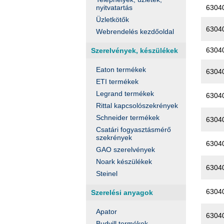
6304
nyitvatartás
Üzletkötők
6304
Webrendelés kezdőoldal
6304
Szerelvények, készülékek
Eaton termékek
6304
ETI termékek
Legrand termékek
6304
Rittal kapcsolószekrények
Schneider termékek
6304
Csatári fogyasztásmérő
szekrények
6304
GAO szerelvények
Noark készülékek
6304
Steinel
6304
Szerelési anyagok
Apator
6304
Budvill termékek