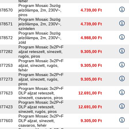
fehér
Program Mosaic 3szög
078570
jelzőlámpa, 2m, 230V~,
4.739,00 Ft
piros
Program Mosaic 3szög
078571
jelzőlámpa, 2m, 230V~,
4.739,00 Ft
színtelen
Program Mosaic 3szög
078572
jelzőlámpa, 2m, 230V~,
4.988,00 Ft
zöld
Program Mosaic 3x2P+F
077282
aljzat reteszelt, sínezett,
9.305,00 Ft
rugós, piros
Program Mosaic 3x2P+F
077253
aljzat, sínezett, rugós,
9.305,00 Ft
fehér
Program Mosaic 3x2P+F
077273
aljzat, sínezett, rugós,
9.305,00 Ft
piros
Program Mosaic 3x2P+F
077623
DLP aljzat reteszelt,
12.691,00 Ft
sínezett, csavaros, piros
Program Mosaic 3x2P+F
077423
DLP aljzat reteszelt,
12.691,00 Ft
sínezett, rugós, piros
Program Mosaic 3x2P+F
077603
DLP aljzat, sínezett,
9.305,00 Ft
csavaros, fehér