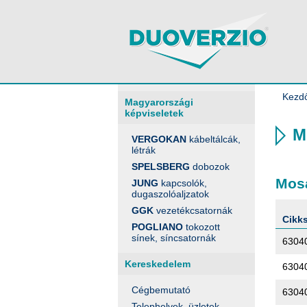
Kezd
Magyarországi
képviseletek
M
VERGOKAN
kábeltálcák,
létrák
SPELSBERG
dobozok
Mos
JUNG
kapcsolók,
dugaszolóaljzatok
GGK
vezetékcsatornák
Cikk
POGLIANO
tokozott
sínek, síncsatornák
6304
Kereskedelem
6304
Cégbemutató
6304
Telephelyek, üzletek,