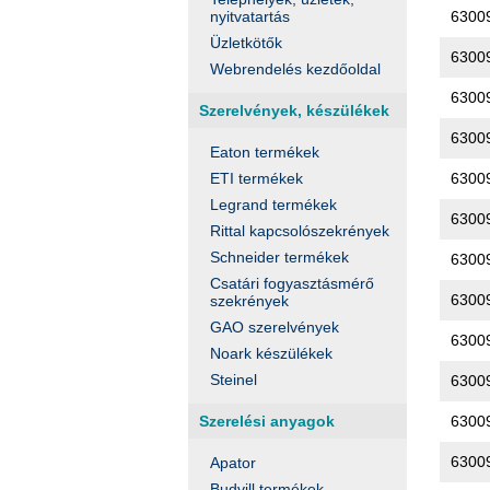
6300
nyitvatartás
Üzletkötők
6300
Webrendelés kezdőoldal
6300
Szerelvények, készülékek
6300
Eaton termékek
6300
ETI termékek
Legrand termékek
6300
Rittal kapcsolószekrények
Schneider termékek
6300
Csatári fogyasztásmérő
6300
szekrények
GAO szerelvények
6300
Noark készülékek
Steinel
6300
6300
Szerelési anyagok
6300
Apator
Budvill termékek