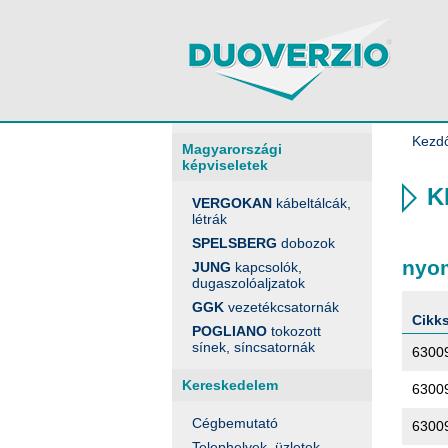
Kezd
Magyarországi
képviseletek
K
VERGOKAN
kábeltálcák,
létrák
SPELSBERG
dobozok
nyom
JUNG
kapcsolók,
dugaszolóaljzatok
GGK
vezetékcsatornák
Cikk
POGLIANO
tokozott
sínek, síncsatornák
6300
Kereskedelem
6300
Cégbemutató
6300
Telephelyek, üzletek,