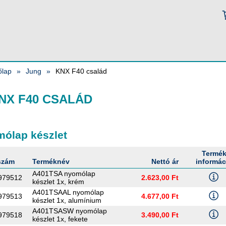
őlap
Jung
KNX F40 család
NX F40 CSALÁD
ólap készlet
Termé
szám
Terméknév
Nettó ár
informác
A401TSA nyomólap
979512
2.623,00 Ft
készlet 1x, krém
A401TSAAL nyomólap
979513
4.677,00 Ft
készlet 1x, alumínium
A401TSASW nyomólap
979518
3.490,00 Ft
készlet 1x, fekete