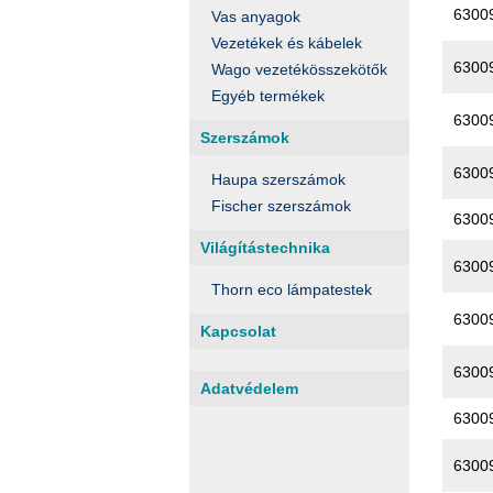
6300
Vas anyagok
Vezetékek és kábelek
6300
Wago vezetékösszekötők
Egyéb termékek
6300
Szerszámok
6300
Haupa szerszámok
Fischer szerszámok
6300
Világítástechnika
6300
Thorn eco lámpatestek
6300
Kapcsolat
6300
Adatvédelem
6300
6300