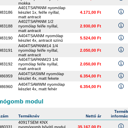
mokka
A401TSAPANM nyomólap
983186
készlet 1x, fel/le nyíllal,
4.171,00 Ft
matt antracit
A402TSAPANM 1/2
983188
nyomólap fel/le nyíllal,
2.930,00 Ft
matt antracit
A404TSAANM nyomólap
983190
5.524,00 Ft
készlet 4x, antracit színű
A404TSAPANM14 1/4
983191
nyomólap fel/le nyíllal,
2.050,00 Ft
matt antracit
A404TSAPANM23 1/4
983192
nyomólap fel/le nyíllal,
2.050,00 Ft
matt antracit
A404TSASWM nyomólap
986959
6.354,00 Ft
készlet 4x, matt fekete
A404TSAWWM nyomólap
986960
6.354,00 Ft
készlet 4x, matt fehér
mógomb modul
Termé
szám
Terméknév
Nettó ár
informác
4091TSEM KNX
980331
nyomógomb bővítő modul
35.167,00 Ft