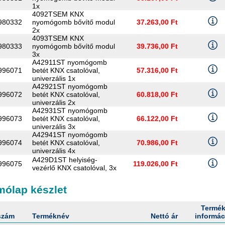
1x
4092TSEM KNX
980332
nyomógomb bővítő modul
37.263,00 Ft
2x
4093TSEM KNX
980333
nyomógomb bővítő modul
39.736,00 Ft
3x
A42911ST nyomógomb
996071
betét KNX csatolóval,
57.316,00 Ft
univerzális 1x
A42921ST nyomógomb
996072
betét KNX csatolóval,
60.818,00 Ft
univerzális 2x
A42931ST nyomógomb
996073
betét KNX csatolóval,
66.122,00 Ft
univerzális 3x
A42941ST nyomógomb
996074
betét KNX csatolóval,
70.986,00 Ft
univerzális 4x
A429D1ST helyiség-
996075
119.026,00 Ft
vezérlő KNX csatolóval, 3x
ólap készlet
Termé
szám
Terméknév
Nettó ár
informác