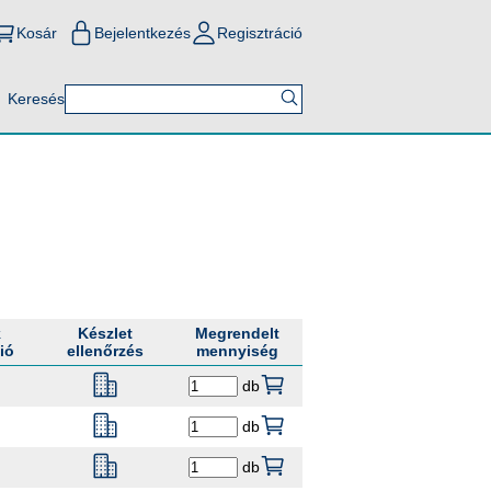
Kosár
Bejelentkezés
Regisztráció
Keresés
k
Készlet
Megrendelt
ió
ellenőrzés
mennyiség
db
db
db