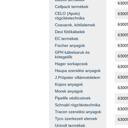
6300
Cellpack termékek
CELO (Apolo)
6300
rögzítéstechnika
6300
Csavarok, kötőelemek
Devi fűtőkábelek
6300
EC termékek
6300
Fischer anyagok
GPH kábelsaruk és
6300
kötegelők
Hager sorkapcsok
6300
Haupa szerelési anyagok
6300
J.Pröpster villámvédelem
Kopos anyagok
6300
Morek anyagok
Pipelife védőcsövek
6300
Schnabl rögzítéstechnika
6300
Tracon szerelési anyagok
Tyco szerkezeti elemek
6300
Univolt termékek