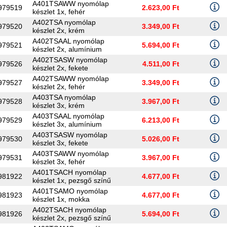
A401TSAWW nyomólap
979519
2.623,00 Ft
készlet 1x, fehér
A402TSA nyomólap
979520
3.349,00 Ft
készlet 2x, krém
A402TSAAL nyomólap
979521
5.694,00 Ft
készlet 2x, alumínium
A402TSASW nyomólap
979526
4.511,00 Ft
készlet 2x, fekete
A402TSAWW nyomólap
979527
3.349,00 Ft
készlet 2x, fehér
A403TSA nyomólap
979528
3.967,00 Ft
készlet 3x, krém
A403TSAAL nyomólap
979529
6.213,00 Ft
készlet 3x, alumínium
A403TSASW nyomólap
979530
5.026,00 Ft
készlet 3x, fekete
A403TSAWW nyomólap
979531
3.967,00 Ft
készlet 3x, fehér
A401TSACH nyomólap
981922
4.677,00 Ft
készlet 1x, pezsgő színű
A401TSAMO nyomólap
981923
4.677,00 Ft
készlet 1x, mokka
A402TSACH nyomólap
981926
5.694,00 Ft
készlet 2x, pezsgő színű