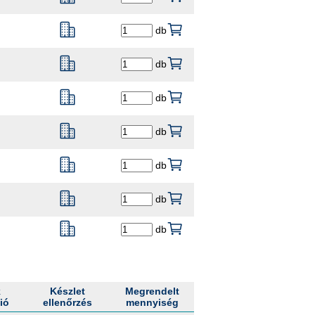
db
db
db
db
db
db
db
k
Készlet
Megrendelt
ió
ellenőrzés
mennyiség