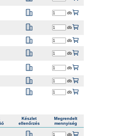
db
db
db
db
db
db
db
k
Készlet
Megrendelt
ió
ellenőrzés
mennyiség
db