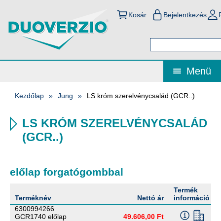
Kosár
Bejelentkezés
Menü
Kezdőlap
Jung
LS króm szerelvénycsalád (GCR..)
LS KRÓM SZERELVÉNYCSALÁD
(GCR..)
előlap forgatógombbal
Termék
Terméknév
Nettó ár
információ
6300994266
GCR1740 előlap
49.606,00 Ft