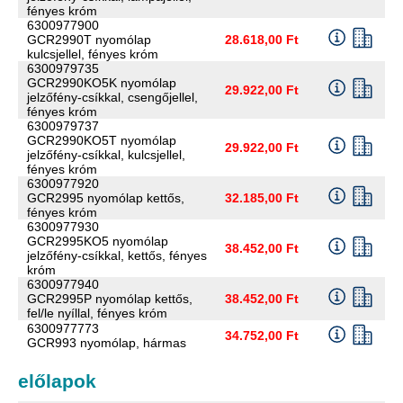
fényes króm
6300977900
GCR2990T nyomólap
28.618,00 Ft
kulcsjellel, fényes króm
6300979735
GCR2990KO5K nyomólap
29.922,00 Ft
jelzőfény-csíkkal, csengőjellel,
fényes króm
6300979737
GCR2990KO5T nyomólap
29.922,00 Ft
jelzőfény-csíkkal, kulcsjellel,
fényes króm
6300977920
GCR2995 nyomólap kettős,
32.185,00 Ft
fényes króm
6300977930
GCR2995KO5 nyomólap
38.452,00 Ft
jelzőfény-csíkkal, kettős, fényes
króm
6300977940
GCR2995P nyomólap kettős,
38.452,00 Ft
fel/le nyíllal, fényes króm
6300977773
34.752,00 Ft
GCR993 nyomólap, hármas
előlapok