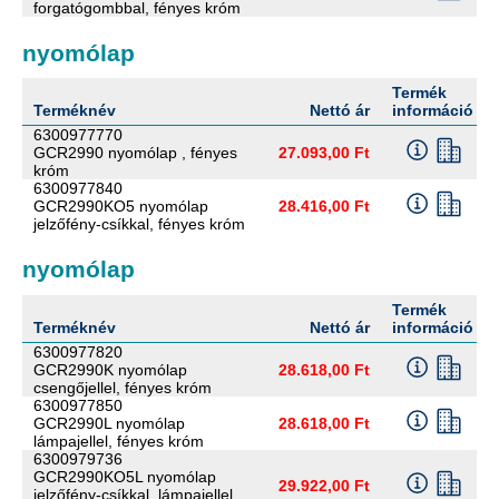
forgatógombbal, fényes króm
nyomólap
Termék
Terméknév
Nettó ár
információ
6300977770
GCR2990 nyomólap , fényes
27.093,00 Ft
króm
6300977840
GCR2990KO5 nyomólap
28.416,00 Ft
jelzőfény-csíkkal, fényes króm
nyomólap
Termék
Terméknév
Nettó ár
információ
6300977820
GCR2990K nyomólap
28.618,00 Ft
csengőjellel, fényes króm
6300977850
GCR2990L nyomólap
28.618,00 Ft
lámpajellel, fényes króm
6300979736
GCR2990KO5L nyomólap
29.922,00 Ft
jelzőfény-csíkkal, lámpajellel,