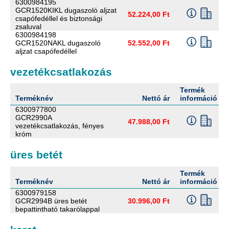
6300984195
GCR1520KIKL dugaszoló aljzat
52.224,00 Ft
csapófedéllel és biztonsági
zsaluval
6300984198
GCR1520NAKL dugaszoló
52.552,00 Ft
aljzat csapófedéllel
vezetékcsatlakozás
Termék
Terméknév
Nettó ár
információ
6300977800
GCR2990A
47.988,00 Ft
vezetékcsatlakozás, fényes
króm
üres betét
Termék
Terméknév
Nettó ár
információ
6300979158
GCR2994B üres betét
30.996,00 Ft
bepattintható takarólappal