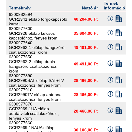
Termék
Terméknév
Nettó ár
információ
6300982594
GCR1941 előlap forgókapcsoló
40.204,00 Ft
karral
6300977600
GCR2928 előlap kulcsos
35.604,00 Ft
kapcsolóhoz, fényes króm
6300977640
GCR2962-1 előlap hangszóró
49.491,00 Ft
csatlakozóhoz, króm
6300977650
GCR2962-2 előlap dupla
49.491,00 Ft
hangszóró csatlakozóhoz,
króm
6300977890
GCR2990SAT előlap SAT+TV
28.466,00 Ft
csatlakozóhoz, fényes króm
6300977910
GCR2990TV előlap antenna
28.466,00 Ft
csatlakozóhoz, fényes króm
6300977670
GCR2969-1UA előlap
28.466,00 Ft
adatátviteli csatlakozóhoz ,
fényes króm
6300977660
GCR2969-1NAUA előlap
30.106,00 Ft