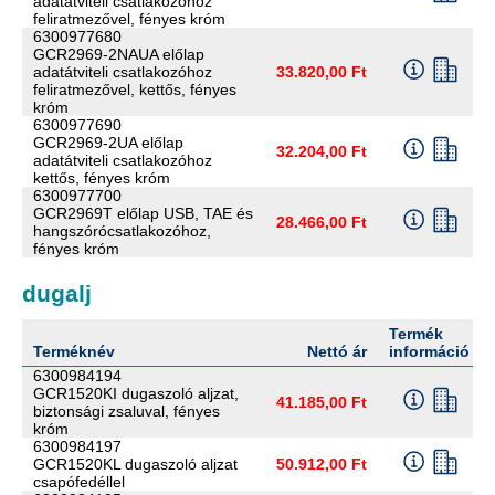
adatátviteli csatlakozóhoz
feliratmezővel, fényes króm
6300977680
GCR2969-2NAUA előlap
adatátviteli csatlakozóhoz
33.820,00 Ft
feliratmezővel, kettős, fényes
króm
6300977690
GCR2969-2UA előlap
32.204,00 Ft
adatátviteli csatlakozóhoz
kettős, fényes króm
6300977700
GCR2969T előlap USB, TAE és
28.466,00 Ft
hangszórócsatlakozóhoz,
fényes króm
dugalj
Termék
Terméknév
Nettó ár
információ
6300984194
GCR1520KI dugaszoló aljzat,
41.185,00 Ft
biztonsági zsaluval, fényes
króm
6300984197
GCR1520KL dugaszoló aljzat
50.912,00 Ft
csapófedéllel